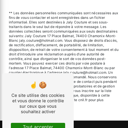
** Les données personnelles communiquées sont nécessaires aux
fins de vous contacter et sont enregistrées dans un fichier
informatisé. Elles sont destinées à Jaly Couture et ses sous-
traitants dans le seul but de répondre à votre message. Les
données collectées seront communiquées aux seuls destinataires
suivants: Jaly Couture 17 Place Balmat, 74400 Chamonix-Mont-
Blanc jaly.couture@hotmail.com. Vous disposez de droits d’accès,
de rectification, d’effacement, de portabilité, de limitation,
d’opposition, de retrait de votre consentement à tout moment et du
droit d’introduire une réclamation auprès d’une autorité de
contrôle, ainsi que d’organiser le sort de vos données post-
mortem. Vous pouvez exercer ces droits par voie postale à
l'adresse 17 Place Balmat, 74400 Chamonix-Mont-Blanc ou par
courrier électronique à l'adresse jaly.couture@hotmail.com. Un
justificatif d'identité pourra vous être demandé. Nous conservons
vos données pendant la période de prise de contact puis pendant
la durée de prescription légale aux fins probatoires et de gestion
des contentieux. Vous avez le droit de vous inscrire sur la liste
Ce site utilise des cookies
d'opposition au démarchage téléphonique, disponible à cette
adresse:
Bloctel.gouv.fr
. Consultez le site cnil.fr pour plus
et vous donne le contrôle
d’informations sur vos droits.
sur ceux que vous
souhaitez activer
Tout accepter