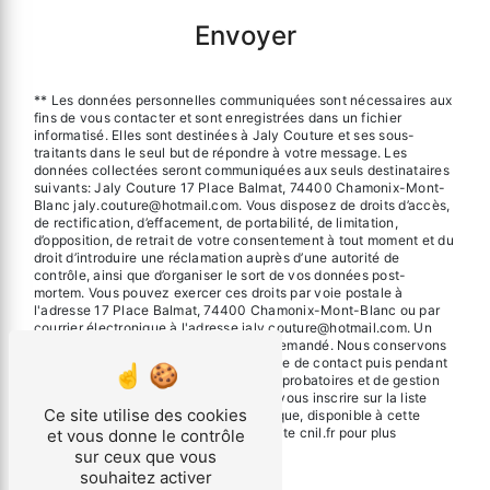
Envoyer
** Les données personnelles communiquées sont nécessaires aux
fins de vous contacter et sont enregistrées dans un fichier
informatisé. Elles sont destinées à Jaly Couture et ses sous-
traitants dans le seul but de répondre à votre message. Les
données collectées seront communiquées aux seuls destinataires
suivants: Jaly Couture 17 Place Balmat, 74400 Chamonix-Mont-
Blanc jaly.couture@hotmail.com. Vous disposez de droits d’accès,
de rectification, d’effacement, de portabilité, de limitation,
d’opposition, de retrait de votre consentement à tout moment et du
droit d’introduire une réclamation auprès d’une autorité de
contrôle, ainsi que d’organiser le sort de vos données post-
mortem. Vous pouvez exercer ces droits par voie postale à
l'adresse 17 Place Balmat, 74400 Chamonix-Mont-Blanc ou par
courrier électronique à l'adresse jaly.couture@hotmail.com. Un
justificatif d'identité pourra vous être demandé. Nous conservons
vos données pendant la période de prise de contact puis pendant
la durée de prescription légale aux fins probatoires et de gestion
des contentieux. Vous avez le droit de vous inscrire sur la liste
Ce site utilise des cookies
d'opposition au démarchage téléphonique, disponible à cette
adresse:
Bloctel.gouv.fr
. Consultez le site cnil.fr pour plus
et vous donne le contrôle
d’informations sur vos droits.
sur ceux que vous
souhaitez activer